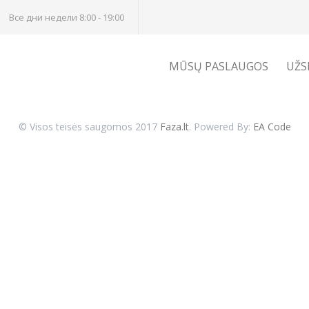
Все дни недели 8:00 - 19:00
MŪSŲ PASLAUGOS
UŽS
© Visos teisės saugomos 2017
Faza.lt
. Powered By:
EA Code