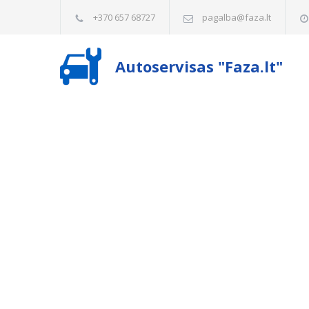
+370 657 68727
pagalba@faza.lt
Autoservisas "Faza.lt"